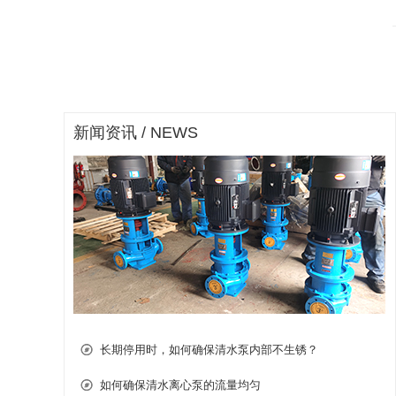
新闻资讯 / NEWS
长期停用时，如何确保清水泵内部不生锈？
如何确保清水离心泵的流量均匀‌