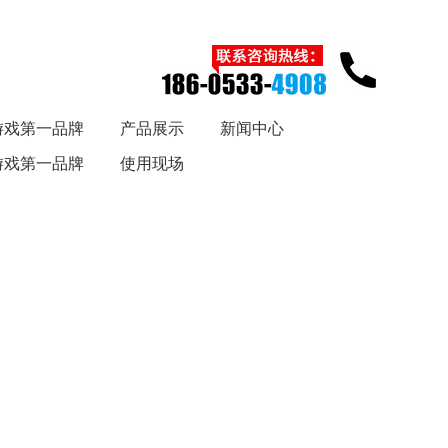
人游戏第一品牌
产品展示
新闻中心
人游戏第一品牌
使用现场