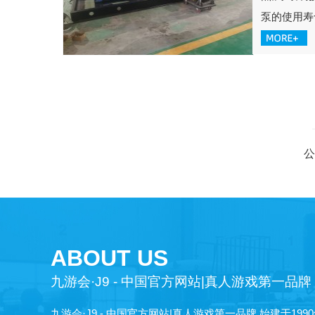
泵的使用寿
高层建筑给排水
排水,远距
通空调循环
清...
公
ABOUT US
九游会·J9 - 中国官方网站|真人游戏第一品牌
九游会·J9 - 中国官方网站|真人游戏第一品牌 始建于19