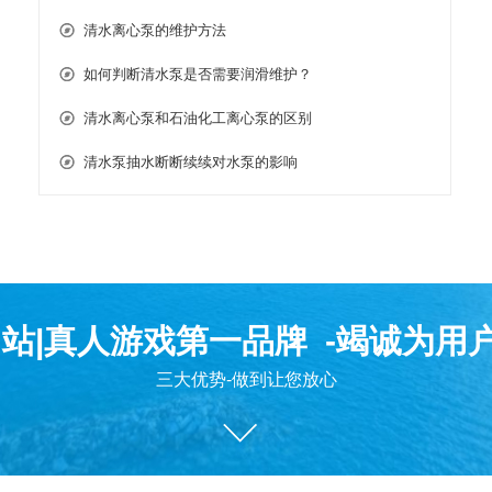
清水离心泵的维护方法
如何判断清水泵是否需要润滑维护？
清水离心泵和石油化工离心泵的区别
清水泵抽水断断续续对水泵的影响
网站|真人游戏第一品牌  -竭
三大优势-做到让您放心