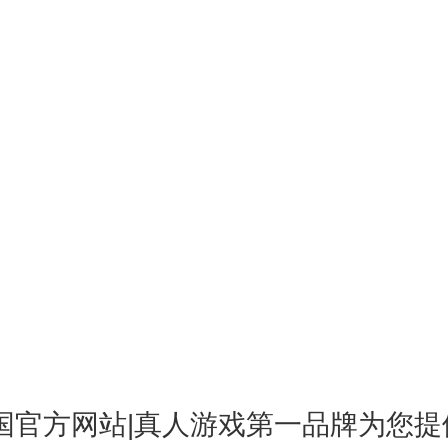
 中国官方网站|真人游戏第一品牌为您提