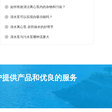
如何有效清洁离心泵内的杂物和污垢？
清水泵可以实现自吸功能吗？
清水离心泵:农田抽水的好帮手
清水泵与污水泵哪种流量大
诚为用户提供产品和优良的服务