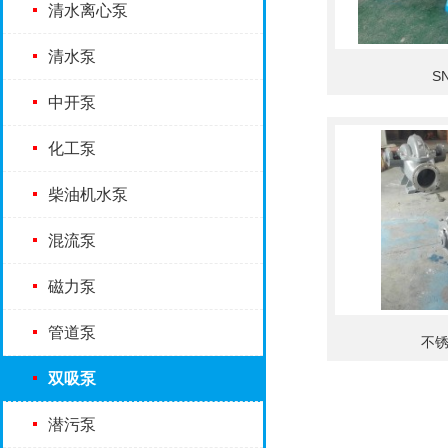
清水离心泵
清水泵
S
中开泵
化工泵
柴油机水泵
混流泵
磁力泵
管道泵
不
双吸泵
潜污泵