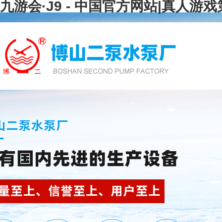
九游会·J9 - 中国官方网站|真人游