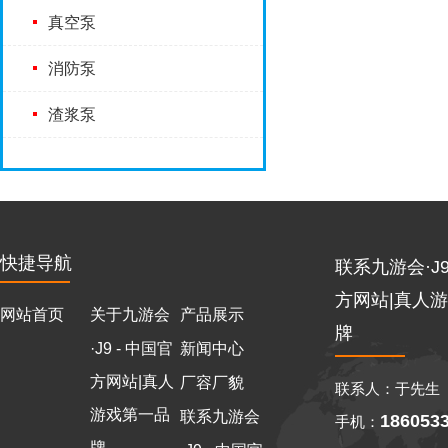
真空泵
消防泵
渣浆泵
快捷导航
联系九游会·J9
方网站|真人
网站首页
关于九游会
产品展示
牌
·J9 - 中国官
新闻中心
方网站|真人
厂容厂貌
联系人：于先生
游戏第一品
联系九游会
186053
手机：
牌