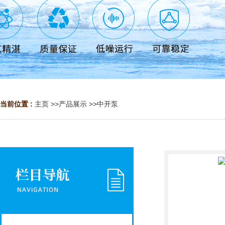
当前位置 :
主页
>>
产品展示
>>
中开泵