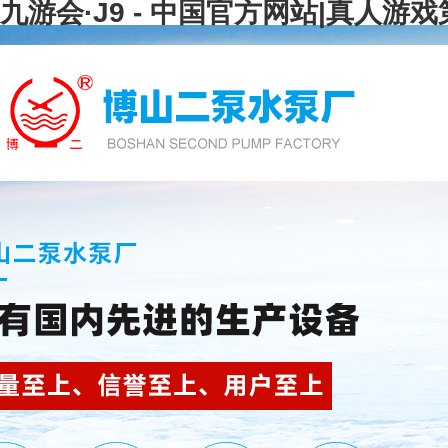
九游会·J9 - 中国官方网站|真人游