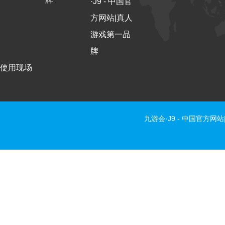
·J9 - 中国官
方网站|真人
游戏第一品
牌
使用现场
九游会·J9 - 中国官方网站