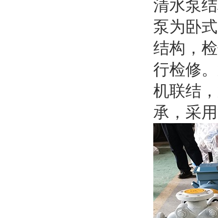
清水泵结
泵为卧式
结构，检
行检修。泵
机联结，
承，采用