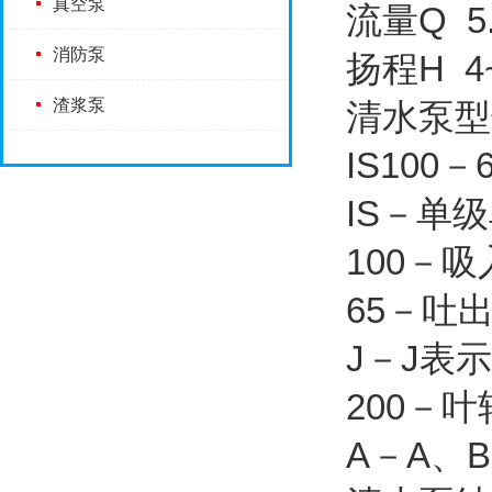
真空泵
流量Q 5.
消防泵
扬程H 4
渣浆泵
清水泵型
IS100－
IS－单
100－
65－吐
J－J表
200－
A－A、