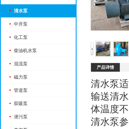
清水泵
中开泵
化工泵
柴油机水泵
混流泵
产品详情
磁力泵
清水泵适
管道泵
输送清水
双吸泵
体温度不
潜污泵
清水泵参