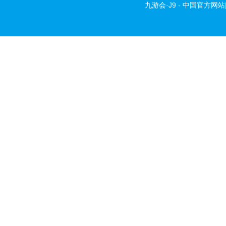
九游会·J9 - 中国官方网站|