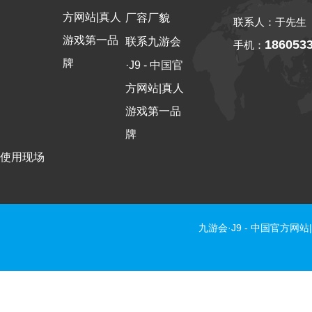
方网站|真人
厂容厂貌
联系人：于先生
游戏第一品
联系九游会
186053
手机：
牌
·J9 - 中国官
方网站|真人
游戏第一品
牌
使用现场
九游会·J9 - 中国官方网站