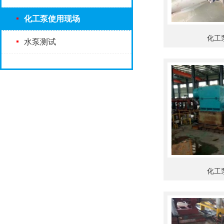
化工泵使用现场
化工
水泵测试
化工