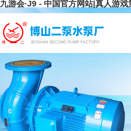
九游会·J9 - 中国官方网站|真人游