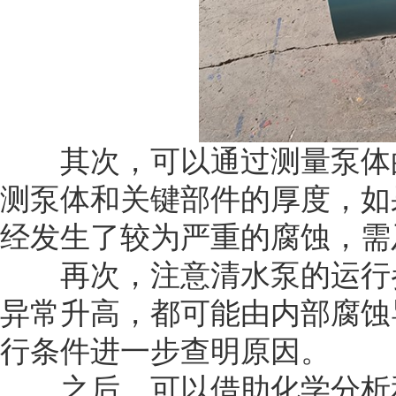
其次，可以通过测量泵体的
测泵体和关键部件的厚度，如
经发生了较为严重的腐蚀，需
再次，注意清水泵的运行参
异常升高，都可能由内部腐蚀
行条件进一步查明原因。
之后，可以借助化学分析和