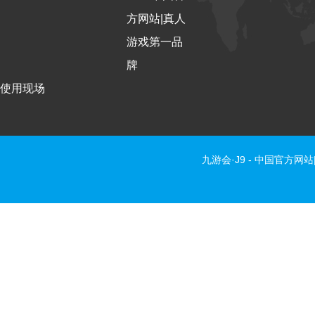
方网站|真人
游戏第一品
牌
使用现场
九游会·J9 - 中国官方网站