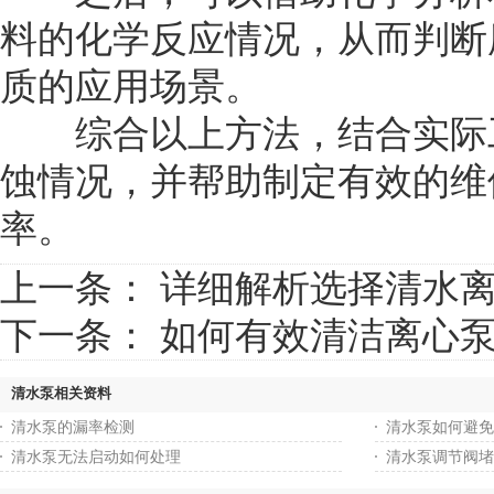
料的化学反应情况，从而判断
质的应用场景。
综合以上方法，结合实际工
蚀情况，并帮助制定有效的维
率。
上一条：
详细解析选择清水
下一条：
如何有效清洁离心
清水泵相关资料
清水泵的漏率检测
清水泵如何避免
清水泵无法启动如何处理
清水泵调节阀堵