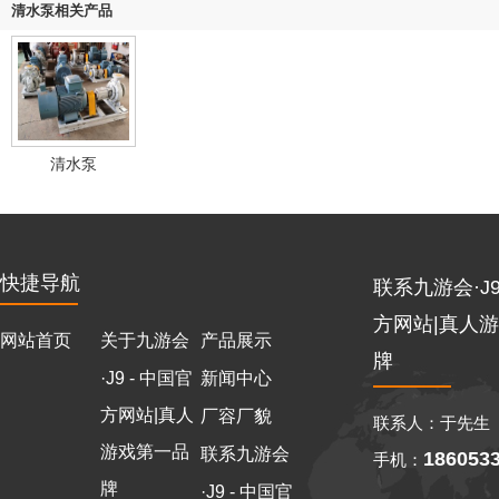
清水泵相关产品
清水泵
快捷导航
联系九游会·J9
方网站|真人
网站首页
关于九游会
产品展示
牌
·J9 - 中国官
新闻中心
方网站|真人
厂容厂貌
联系人：于先生
游戏第一品
联系九游会
186053
手机：
牌
·J9 - 中国官